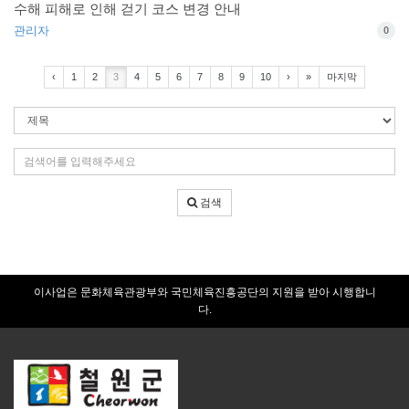
수해 피해로 인해 걷기 코스 변경 안내
관리자
0
‹
1
2
3
4
5
6
7
8
9
10
›
»
마지막
검
색
조
검
건
색
어
검색
입
력
이사업은 문화체육관광부와 국민체육진흥공단의 지원을 받아 시행합니
다.