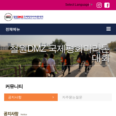
Select Language
▼
전체메뉴
철원DMZ 국제평화마라톤
대회
커뮤니티
공지사항
자주묻는질문