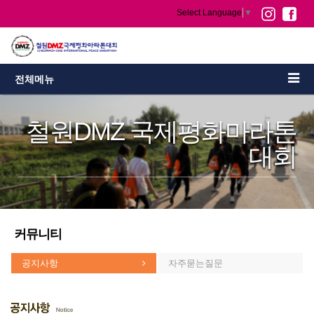
Select Language
▼
전체메뉴
철원DMZ 국제평화마라톤
대회
커뮤니티
공지사항
자주묻는질문