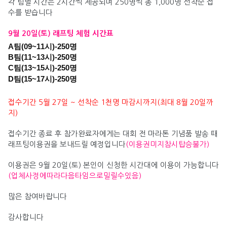
각 팀별 시간은 2시간씩 제공되며 250명씩 총 1,000명 선착순 접
수를 받습니다
9월 20일(토) 래프팅 체험 시간표
A팀(09~11시)-250명
B팀(11~13시)
-250명
C팀(13~15시)
-250명
D팀(15~17시)
-250명
접수기간 5월 27일 ~ 선착순 1천명 마감시까지(최대 8월 20일까
지)
접수기간 종료 후 참가완료자에게는 대회 전 마라톤 기념품 발송 때
래프팅이용권을 보내드릴 예정입니다
(이용권미지참시탑승불가)
이용권은 9월 20일(토) 본인이 신청한 시간대에 이용이 가능합니다
(업체사정에따라다음타임으로밀릴수있음)
많은 참여바랍니다
감사합니다