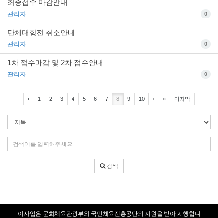
최종접수 마감안내
관리자
0
단체대항전 취소안내
관리자
0
1차 접수마감 및 2차 접수안내
관리자
0
‹
1
2
3
4
5
6
7
8
9
10
›
»
마지막
검
색
조
검
건
색
어
검색
입
력
이사업은 문화체육관광부와 국민체육진흥공단의 지원을 받아 시행합니