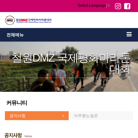
Select Language
▼
전체메뉴
철원DMZ 국제평화마라톤
대회
커뮤니티
공지사항
자주묻는질문