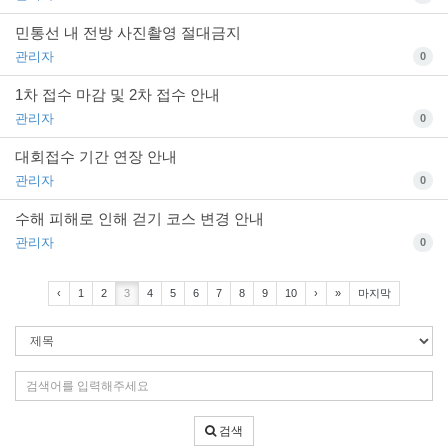
민통선 내 전방 사진촬영 절대금지
관리자
0
1차 접수 마감 및 2차 접수 안내
관리자
0
대회접수 기간 연장 안내
관리자
0
수해 피해로 인해 걷기 코스 변경 안내
관리자
0
‹
1
2
3
4
5
6
7
8
9
10
›
»
마지막
검
색
조
검
건
색
어
검색
입