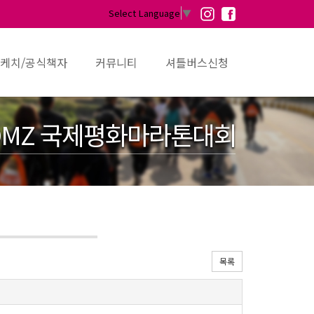
Select Language
▼
케치/공식책자
커뮤니티
셔틀버스신청
MZ 국제평화마라톤대회
목록