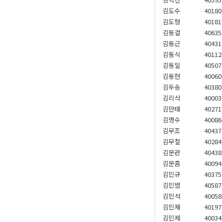
김도수
40180
김도형
40181
김동걸
40635
김동근
40431
김동식
40112
김동일
40507
김동현
40060
김두송
40380
김리삭
40003
김만태
40271
김명수
40086
김무조
40437
김무철
40284
김문관
40438
김문흠
40094
김민규
40375
김민범
40587
김민석
40058
김민재
40197
김민제
40034