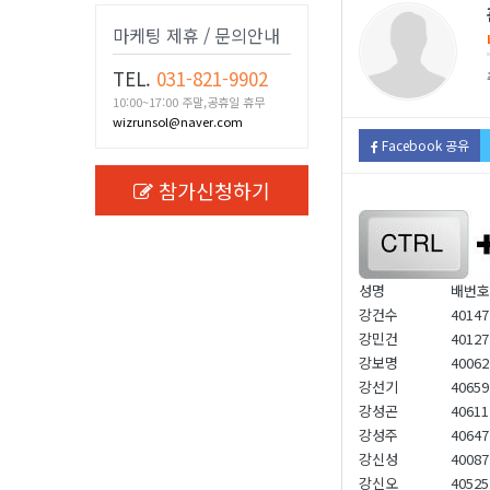
마케팅 제휴 / 문의안내
TEL.
031-821-9902
10:00~17:00 주말,공휴일 휴무
wizrunsol@naver.com
Facebook 공유
참가신청하기
성명
배번호
강건수
40147
강민건
40127
강보명
40062
강선기
40659
강성곤
40611
강성주
40647
강신성
40087
강신오
40525