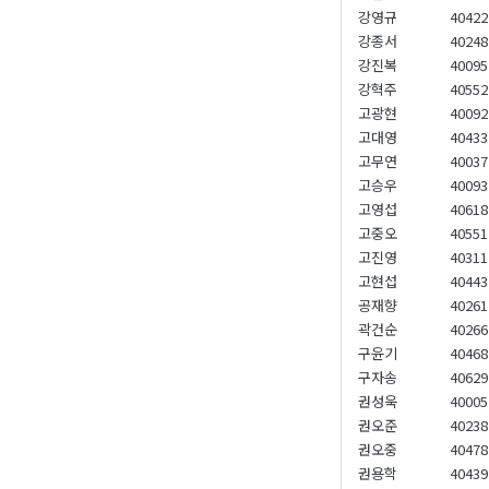
강영규
40422
강종서
40248
강진복
40095
강혁주
40552
고광현
40092
고대영
40433
고무연
40037
고승우
40093
고영섭
40618
고중오
40551
고진영
40311
고현섭
40443
공재향
40261
곽건순
40266
구윤기
40468
구자송
40629
권성욱
40005
권오준
40238
권오중
40478
권용학
40439