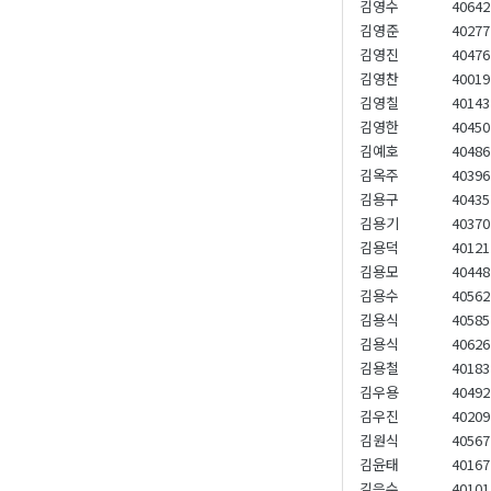
김영수
40642
김영준
40277
김영진
40476
김영찬
40019
김영칠
40143
김영한
40450
김예호
40486
김옥주
40396
김용구
40435
김용기
40370
김용덕
40121
김용모
40448
김용수
40562
김용식
40585
김용식
40626
김용철
40183
김우용
40492
김우진
40209
김원식
40567
김윤태
40167
김은수
40101