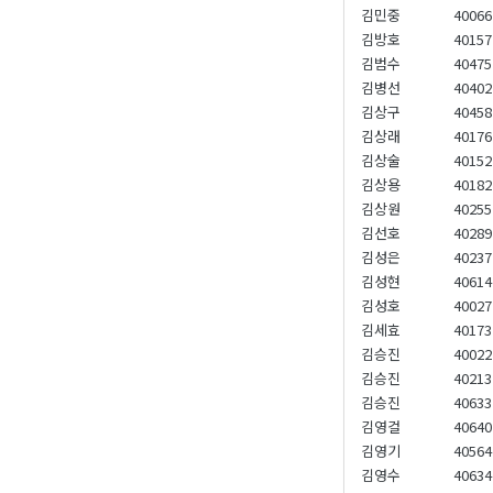
김민중
40066
김방호
40157
김범수
40475
김병선
40402
김상구
40458
김상래
40176
김상술
40152
김상용
40182
김상원
40255
김선호
40289
김성은
40237
김성현
40614
김성호
40027
김세효
40173
김승진
40022
김승진
40213
김승진
40633
김영걸
40640
김영기
40564
김영수
40634