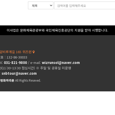
검
검
색
색
조
어
건
입
력
이사업은 문화체육관광부와 국민체육진흥공단의 지원을 받아 시행합니다.
암비루개길 165 위즈런
: 132-86-30033
AX:
031-821-9800
/ e-mail:
wizrunsol@naver.com
00(11:30~13:30 점심시간) ※ 주말 및 공휴일 미운영
:
snbtour@naver.com
제평화마라톤
All Rights Reseved.