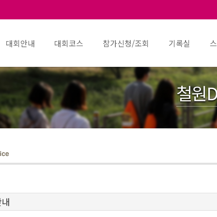
대회안내
대회코스
참가신청/조회
기록실
스
철원D
안내