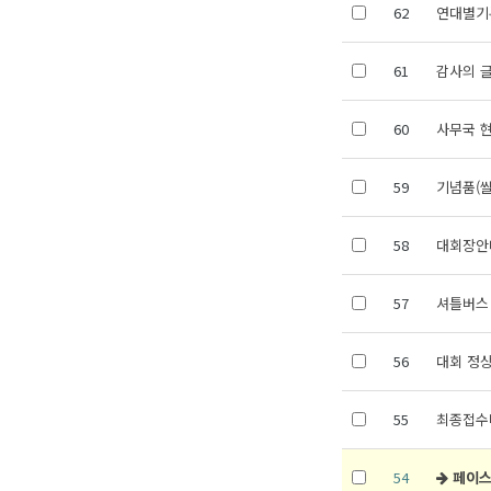
62
연대별기
61
감사의 
60
사무국 
59
기념품(쌀
58
대회장안
57
셔틀버스
56
대회 정상
55
최종접수
54
페이스