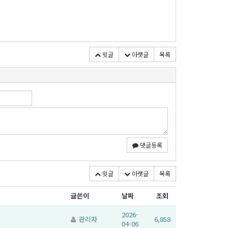
윗글
아랫글
목록
댓글등록
윗글
아랫글
목록
글쓴이
날짜
조회
2026-
관리자
6,858
04-06