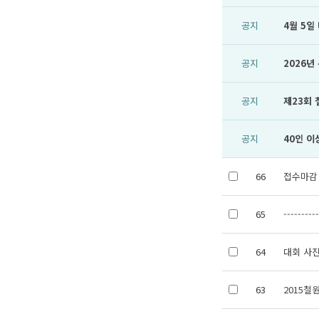
공지
4월 5일
공지
2026
공지
제23회
공지
40인 이
66
접수마감
65
---------
64
대회 사진
63
2015철