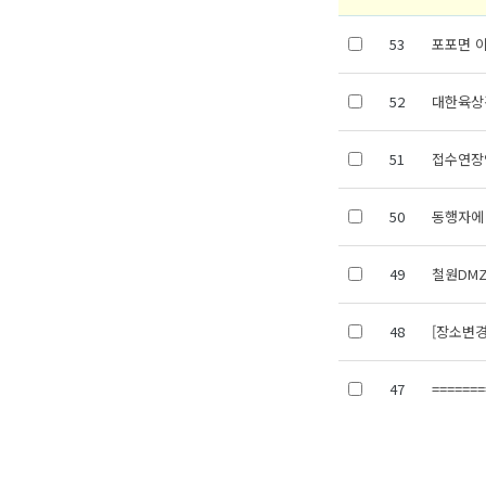
53
포포면 
52
대한육상
51
접수연장안
50
동행자에
49
철원DM
48
[장소변경
47
=======