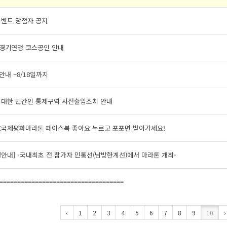
이벤트 당첨자 공지
경기연맹 코스공인 안내
내 ~8/18일까지
 대한 민간인 통제구역 사전출입조치 안내
Z국제평화마라톤 페이스북 좋아요 누르고 포포면 받아가세요!
안내] -국내최초 전 참가자 민통선(남방한계선)에서 마라톤 개최-
===================================
‹
1
2
3
4
5
6
7
8
9
10
›