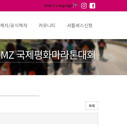
Select Language
▼
케치/공식책자
커뮤니티
셔틀버스신청
MZ 국제평화마라톤대회
목록