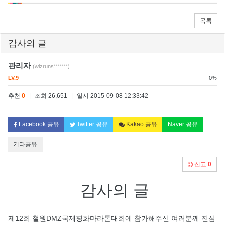
목록
감사의 글
관리자
(wizruns*******)
LV.9
0%
추천
0
|
조회 26,651
|
일시 2015-09-08 12:33:42
Facebook 공유
Twitter 공유
Kakao 공유
Naver 공유
기타공유
신고
0
감사의 글
제12회 철원DMZ국제평화마라톤대회에 참가해주신 여러분께 진심