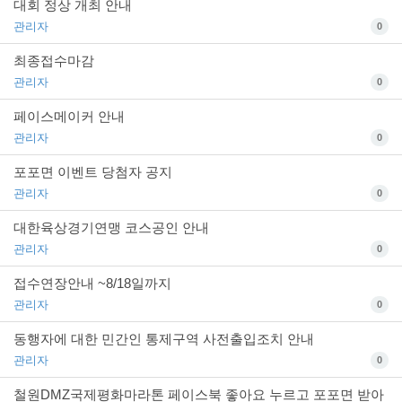
대회 정상 개최 안내
관리자
0
최종접수마감
관리자
0
페이스메이커 안내
관리자
0
포포면 이벤트 당첨자 공지
관리자
0
대한육상경기연맹 코스공인 안내
관리자
0
접수연장안내 ~8/18일까지
관리자
0
동행자에 대한 민간인 통제구역 사전출입조치 안내
관리자
0
철원DMZ국제평화마라톤 페이스북 좋아요 누르고 포포면 받아