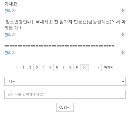
가세요!
관리자
0
[장소변경안내] -국내최초 전 참가자 민통선(남방한계선)에서 마
라톤 개최-
관리자
0
==========================================
관리자
0
‹
1
2
3
4
5
6
7
8
9
10
›
»
마지막
검
색
조
검
건
색
어
검색
입
력