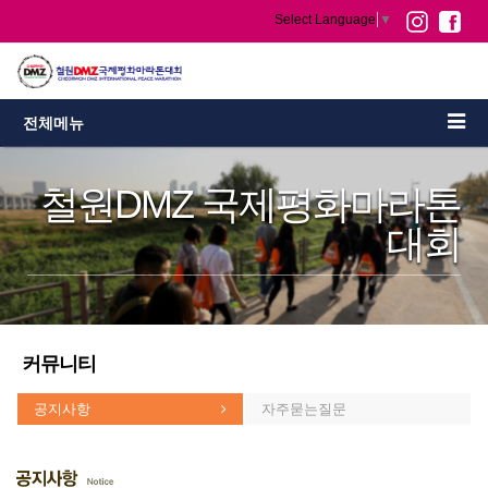
Select Language
▼
전체메뉴
철원DMZ 국제평화마라톤
대회
커뮤니티
공지사항
자주묻는질문