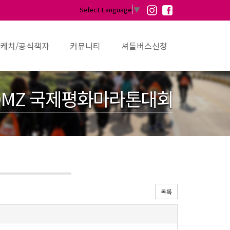
Select Language
▼
케치/공식책자
커뮤니티
셔틀버스신청
MZ 국제평화마라톤대회
목록