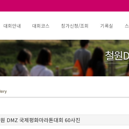
대회안내
대회코스
참가신청/조회
기록실
스
철원D
 철원 DMZ 국제평화마라톤대회 60사진