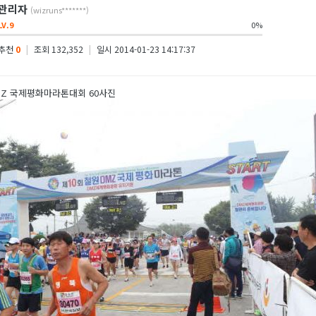
관리자
(wizruns*******)
LV.9
0%
추천
0
|
조회 132,352
|
일시 2014-01-23 14:17:37
DMZ 국제평화마라톤대회 60사진