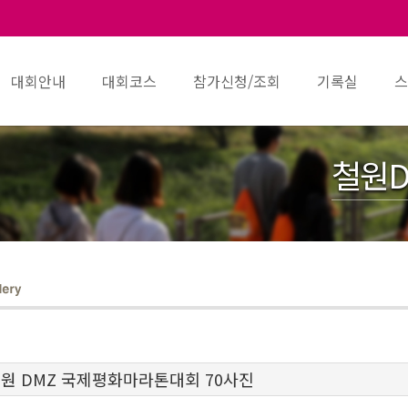
대회안내
대회코스
참가신청/조회
기록실
스
철원D
 철원 DMZ 국제평화마라톤대회 70사진