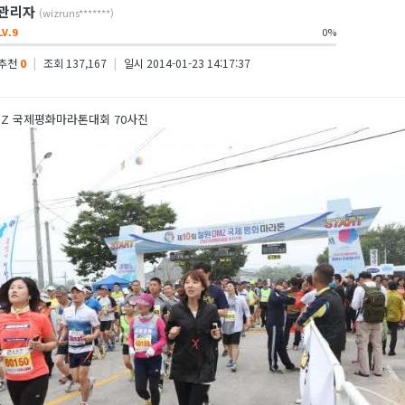
관리자
(wizruns*******)
LV.9
0%
추천
0
|
조회 137,167
|
일시 2014-01-23 14:17:37
DMZ 국제평화마라톤대회 70사진