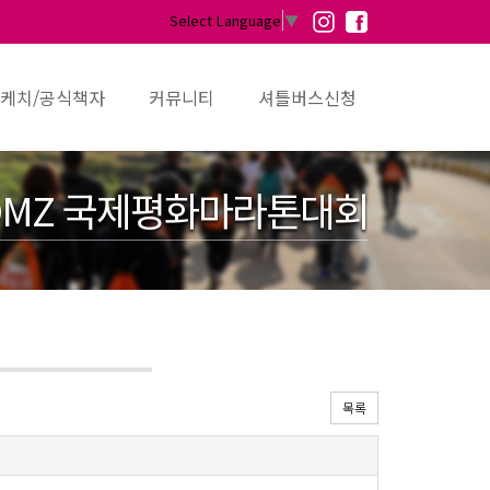
Select Language
▼
케치/공식책자
커뮤니티
셔틀버스신청
MZ 국제평화마라톤대회
목록