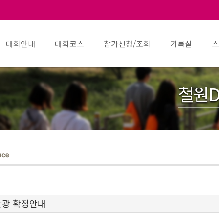
대회안내
대회코스
참가신청/조회
기록실
스
철원D
관광 확정안내