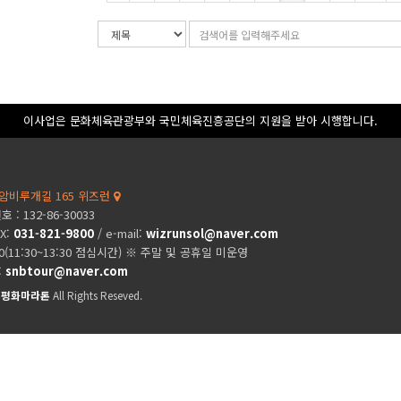
검
검
색
색
조
어
건
입
력
이사업은 문화체육관광부와 국민체육진흥공단의 지원을 받아 시행합니다.
암비루개길 165 위즈런
: 132-86-30033
AX:
031-821-9800
/ e-mail:
wizrunsol@naver.com
00(11:30~13:30 점심시간) ※ 주말 및 공휴일 미운영
:
snbtour@naver.com
제평화마라톤
All Rights Reseved.