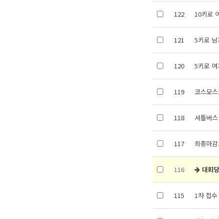
122
10키로 
121
5키로 남
120
5키로 여
119
코스모스
118
셔틀버스
117
최종마감
116
대회당
115
1차 접수