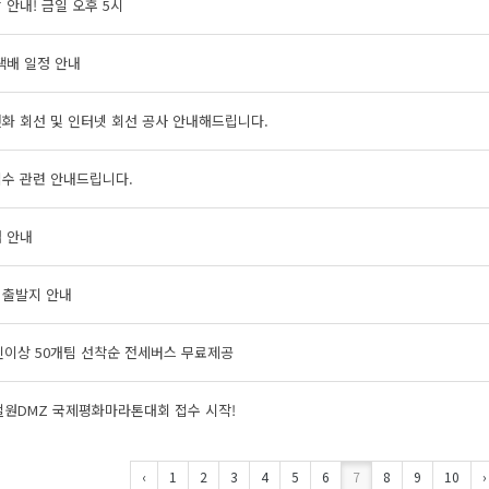
 안내! 금일 오후 5시
택배 일정 안내
화 회선 및 인터넷 회선 공사 안내해드립니다.
접수 관련 안내드립니다.
 안내
 출발지 안내
인이상 50개팀 선착순 전세버스 무료제공
철원DMZ 국제평화마라톤대회 접수 시작!
‹
1
2
3
4
5
6
7
8
9
10
›