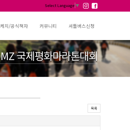
Select Language
▼
케치/공식책자
커뮤니티
셔틀버스신청
MZ 국제평화마라톤대회
목록