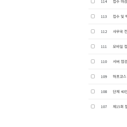
114
접수 마감
113
접수 및 
112
사무국 전
111
모바일 
110
서버 점검
109
하프코스
108
단체 40
107
제15회 