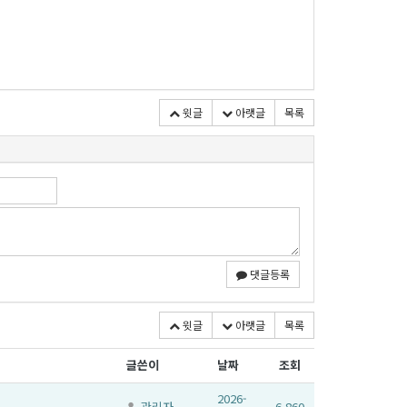
윗글
아랫글
목록
댓글등록
윗글
아랫글
목록
글쓴이
날짜
조회
2026-
관리자
6,860