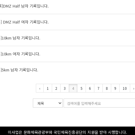
록]DMZ Half 남자 기록입니다.
] DMZ Half 여자 기록입니다.
]10km 남자 기록입니다.
]10km 여자 기록입니다.
]5km 남자 기록입니다.
‹
1
2
3
4
5
6
7
8
9
10
›
검
검
색
색
조
어
건
입
력
이사업은 문화체육관광부와 국민체육진흥공단의 지원을 받아 시행합니다.