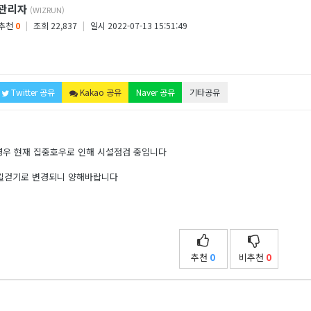
관리자
(WIZRUN)
추천
0
|
조회 22,837
|
일시 2022-07-13 15:51:49
Twitter 공유
Kakao 공유
Naver 공유
기타공유
우 현재 집중호우로 인해 시설점검 중입니다
길걷기로 변경되니 양해바랍니다
추천
0
비추천
0