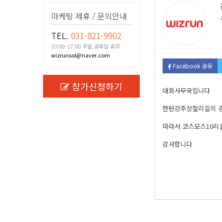
마케팅 제휴 / 문의안내
TEL.
031-821-9902
10:00~17:00 주말,공휴일 휴무
wizrunsol@naver.com
Facebook 공유
참가신청하기
대회사무국입니다
한탄강주상절리길의 경
따라서 코스모스10리
감사합니다