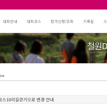
대회안내
대회코스
참가신청/조회
기록실
스
철원D
모스10리길걷기으로 변경 안내