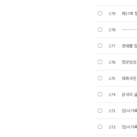
179
제17회 
178
---------
177
연대별 
176
정규입상
175
대회사진
174
감사의 
173
[임시기록]
172
[임시기록]