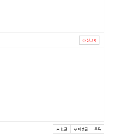
신고
0
윗글
아랫글
목록