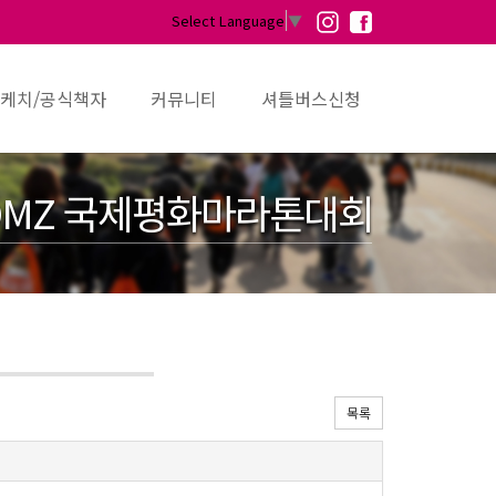
Select Language
▼
케치/공식책자
커뮤니티
셔틀버스신청
MZ 국제평화마라톤대회
목록