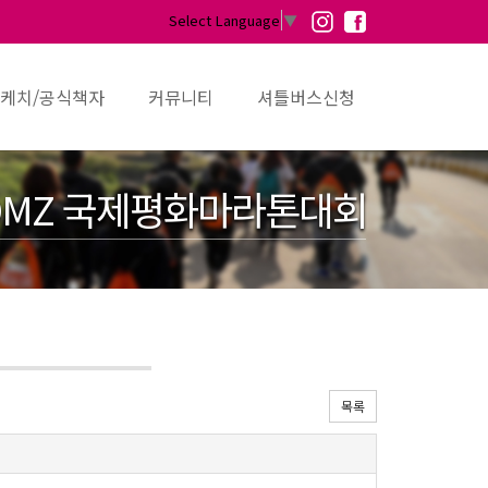
Select Language
▼
케치/공식책자
커뮤니티
셔틀버스신청
MZ 국제평화마라톤대회
목록