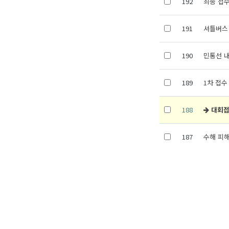
192
최종 접수
191
셔틀버스
190
민통선 
189
1차 접수
188
대회접
187
수해 피해