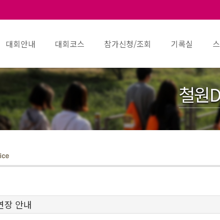
대회안내
대회코스
참가신청/조회
기록실
스
철원D
연장 안내