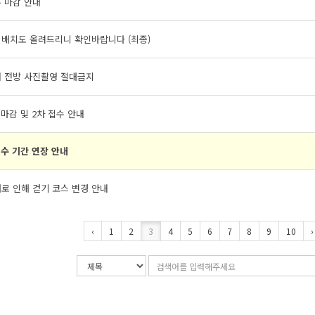
 마감 안내
 배치도 올려드리니 확인바랍니다 (최종)
내 전방 사진촬영 절대금지
 마감 및 2차 접수 안내
수 기간 연장 안내
로 인해 걷기 코스 변경 안내
‹
1
2
3
4
5
6
7
8
9
10
›
검
검
색
색
조
어
건
입
력