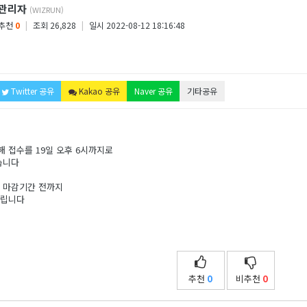
관리자
(WIZRUN)
추천
0
|
조회 26,828
|
일시 2022-08-12 18:16:48
Twitter 공유
Kakao 공유
Naver 공유
기타공유
 접수를 19일 오후 6시까지로
습니다
, 마감기간 전까지
드립니다
추천
0
비추천
0