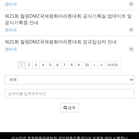
관리자
0
제21회 철원DMZ국제평화마라톤대회 공식기록실 업데이트 및
공식기록증 안내
관리자
0
제21회 철원DMZ국제평화마라톤대회 정규입상자 안내
관리자
0
1
2
3
4
5
6
7
8
9
10
›
»
마지막
검
색
조
검
건
색
어
검색
입
력
이사업은 문화체육관광부와 국민체육진흥공단의 지원을 받아 시행합니