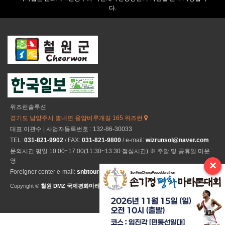
다.
위즈런솔루션
경기도 남양주시 별내면 용암비루개길 165 위즈런
대표:이관수 | 사업자등록번호 : 132-86-30033
TEL:
031-821-9902
/ FAX:
031-821-9800
/ e-mail:
wizrunsol@naver.com
문의시간 평일 10:00~17:00(11:30~13:30 점심시간) ※ 주말 및 공휴일 미운
영
×
Foreigner center e-mail:
snbtour@naver.com
Copyright ©
철원 DMZ 국제평화마라톤
All Rights Reseved.