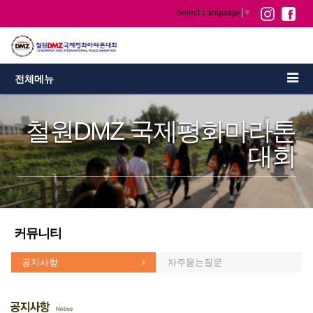
Select Language
▼
전체메뉴
철원DMZ 국제평화마라톤
대회
커뮤니티
공지사항
자주묻는질문