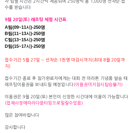
각 팀별 시간은 2시간씩 제공되며 250명씩 총 1,000명 선착순 접
수를 받습니다
9월 20일(토) 래프팅 체험 시간표
A팀(09~11시)-250명
B팀(11~13시)
-250명
C팀(13~15시)
-250명
D팀(15~17시)
-250명
접수기간 5월 27일 ~ 선착순 1천명 마감시까지(최대 8월 20일까
지)
접수기간 종료 후 참가완료자에게는 대회 전 마라톤 기념품 발송 때
래프팅이용권을 보내드릴 예정입니다
(이용권미지참시탑승불가)
이용권은 9월 20일(토) 본인이 신청한 시간대에 이용이 가능합니다
(업체사정에따라다음타임으로밀릴수있음)
많은 참여바랍니다
감사합니다