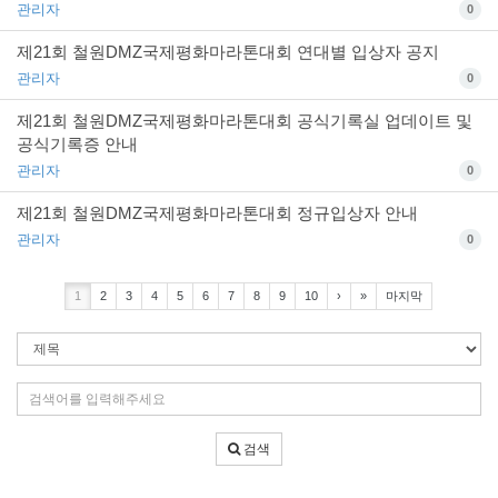
관리자
0
제21회 철원DMZ국제평화마라톤대회 연대별 입상자 공지
관리자
0
제21회 철원DMZ국제평화마라톤대회 공식기록실 업데이트 및
공식기록증 안내
관리자
0
제21회 철원DMZ국제평화마라톤대회 정규입상자 안내
관리자
0
1
2
3
4
5
6
7
8
9
10
›
»
마지막
검
색
조
검
건
색
어
검색
입
력