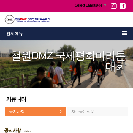
Select Language
▼
전체메뉴
철원DMZ 국제평화마라톤
대회
커뮤니티
공지사항
자주묻는질문