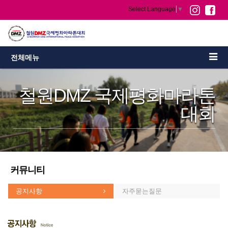
Select Language
▼
전체메뉴
철원DMZ 국제평화마라톤
대회
커뮤니티
공지사항
자주묻는질문