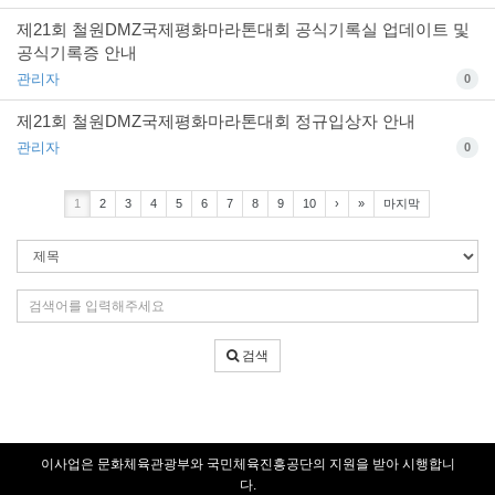
제21회 철원DMZ국제평화마라톤대회 공식기록실 업데이트 및
공식기록증 안내
관리자
0
제21회 철원DMZ국제평화마라톤대회 정규입상자 안내
관리자
0
1
2
3
4
5
6
7
8
9
10
›
»
마지막
검
색
조
검
건
색
어
검색
입
력
이사업은 문화체육관광부와 국민체육진흥공단의 지원을 받아 시행합니
다.