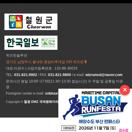
위즈런솔루션
경기도 남양주시 별내면 용암비루개길 165 위즈런
대표:이관수 | 사업자등록번호 : 132-86-30033
TEL:
031-821-9902
/ FAX:
031-821-9800
/ e-mail:
wizrunsol@naver.com
문의시간 평일 10:00~17:00(11:30~13:30 점심시간) ※ 주말 및 공휴일 미운
영
×
Foreigner center e-mail:
snbtour@naver.com
Copyright ©
철원 DMZ 국제평화마라톤
All Rights Reseved.