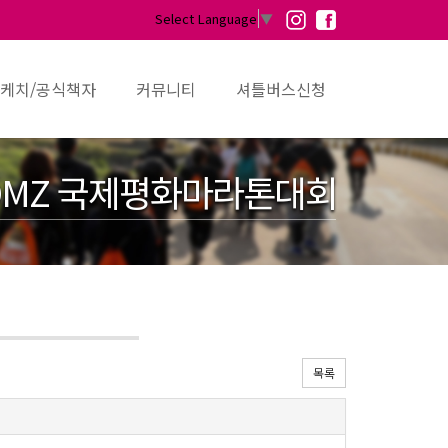
Select Language
▼
케치/공식책자
커뮤니티
셔틀버스신청
MZ 국제평화마라톤대회
목록