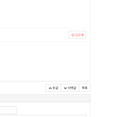
신고
0
윗글
아랫글
목록