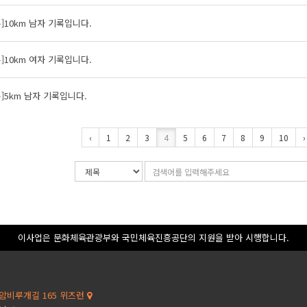
]10km 남자 기록입니다.
]10km 여자 기록입니다.
]5km 남자 기록입니다.
‹
1
2
3
4
5
6
7
8
9
10
›
검
검
색
색
조
어
건
입
력
이사업은 문화체육관광부와 국민체육진흥공단의 지원을 받아 시행합니다.
암비루개길 165 위즈런