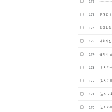
178
---------
177
연대별 
176
정규입상
175
대회사진
174
감사의 
173
[임시기록]
172
[임시기록]
171
[임시 기
170
[임시기록