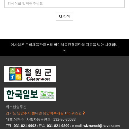
검
건
색
어
검색
입
력
이사업은 문화체육관광부와 국민체육진흥공단의 지원을 받아 시행합니
다.
위즈런솔루션
경기도 남양주시 별내면 용암비루개길 165 위즈런
대표:이관수 | 사업자등록번호 : 132-86-30033
TEL:
031-821-9902
/ FAX:
031-821-9800
/ e-mail:
wizrunsol@naver.com