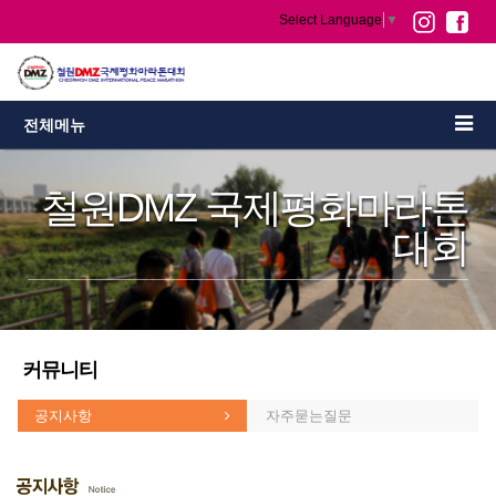
Select Language
▼
전체메뉴
철원DMZ 국제평화마라톤
대회
커뮤니티
공지사항
자주묻는질문