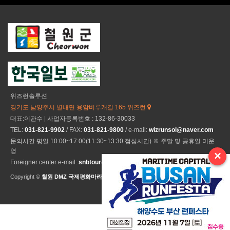
위즈런솔루션
경기도 남양주시 별내면 용암비루개길 165 위즈런
대표:이관수 | 사업자등록번호 : 132-86-30033
TEL:
031-821-9902
/ FAX:
031-821-9800
/ e-mail:
wizrunsol@naver.com
문의시간 평일 10:00~17:00(11:30~13:30 점심시간) ※ 주말 및 공휴일 미운
영
×
Foreigner center e-mail:
snbtour@naver.com
Copyright ©
철원 DMZ 국제평화마라톤
All Rights Reseved.