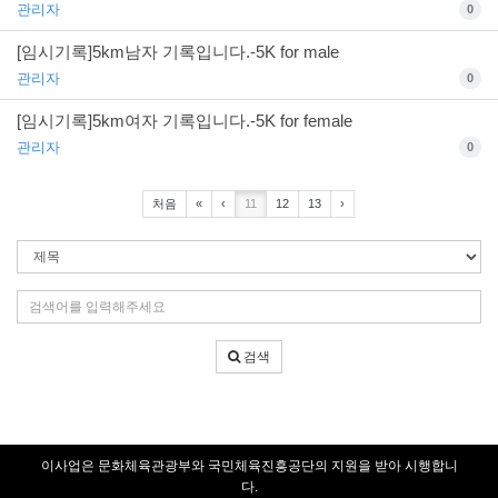
관리자
0
[임시기록]5km남자 기록입니다.-5K for male
관리자
0
[임시기록]5km여자 기록입니다.-5K for female
관리자
0
처음
«
‹
11
12
13
›
검
색
조
검
건
색
어
검색
입
력
이사업은 문화체육관광부와 국민체육진흥공단의 지원을 받아 시행합니
다.