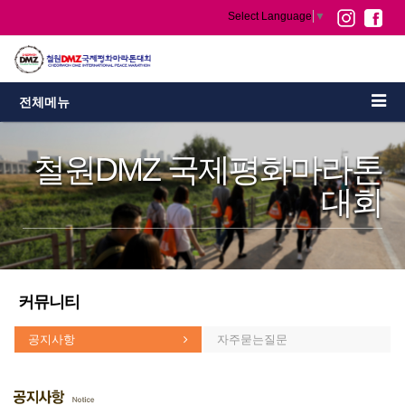
Select Language
▼
전체메뉴
철원DMZ 국제평화마라톤
대회
커뮤니티
공지사항
자주묻는질문