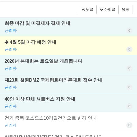
윗글
아랫글
목록
최종 마감 및 미결제자 결제 안내
관리자
0
4월 5일 마감 예정 안내
관리자
0
2026년 본대회는 토요일날 개최됩니다
관리자
0
제23회 철원DMZ 국제평화마라톤대회 접수 안내
관리자
0
40인 이상 단체 셔틀버스 지원 안내
관리자
0
걷기 종목 코스모스10리길걷기으로 변경 안내
관리자
0
한탄강주상절리길(잔도) 걷기 코스 안내드립니다