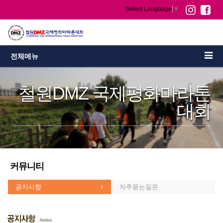
Select Language
▼
전체메뉴
철원DMZ 국제평화마라톤
대회
커뮤니티
공지사항
자주묻는질문