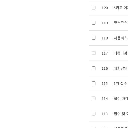
120
5키로 여
119
코스모스
118
셔틀버스
117
최종마감
116
대회당일
115
1차 접수
114
접수 마감
113
접수 및 