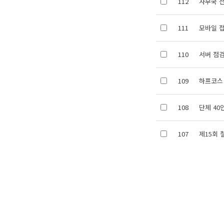
112
사무국 전
111
모바일 
110
서버 점검
109
하프코스
108
단체 40
107
제15회 