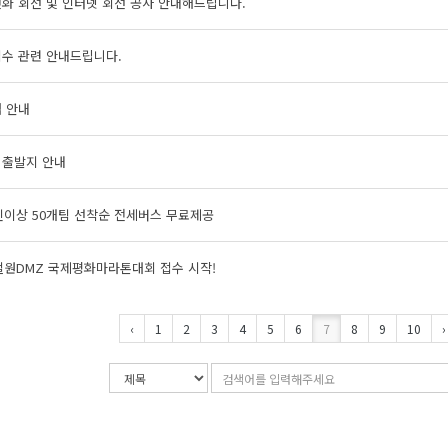
화 회선 및 인터넷 회선 공사 안내해드립니다.
접수 관련 안내드립니다.
 안내
 출발지 안내
인이상 50개팀 선착순 전세버스 무료제공
철원DMZ 국제평화마라톤대회 접수 시작!
‹
1
2
3
4
5
6
7
8
9
10
›
검
검
색
색
조
어
건
입
력