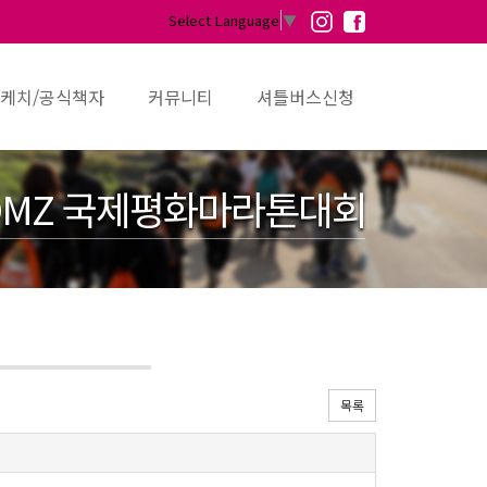
Select Language
▼
케치/공식책자
커뮤니티
셔틀버스신청
MZ 국제평화마라톤대회
목록