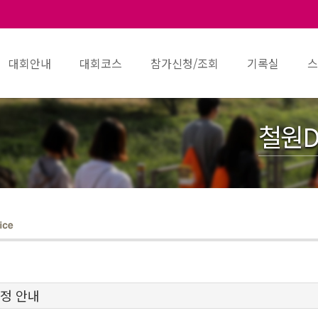
대회안내
대회코스
참가신청/조회
기록실
스
철원D
예정 안내