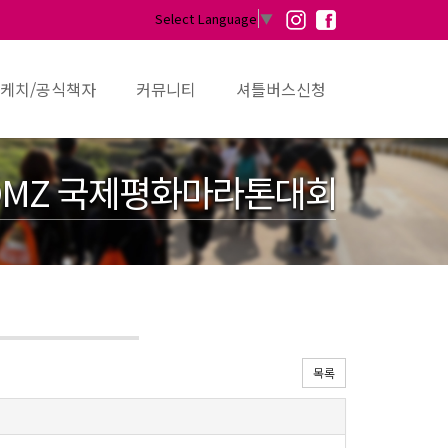
Select Language
▼
케치/공식책자
커뮤니티
셔틀버스신청
MZ 국제평화마라톤대회
목록