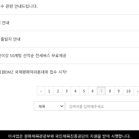
접수 관련 안내드립니다.
 안내
 출발지 안내
인이상 50개팀 선착순 전세버스 무료제공
철원DMZ 국제평화마라톤대회 접수 시작!
‹
1
2
3
4
5
6
7
8
9
10
›
검
검
색
색
조
어
건
입
력
이사업은 문화체육관광부와 국민체육진흥공단의 지원을 받아 시행합니다.