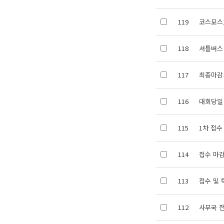
119
코스모스
118
셔틀버스
117
최종마감
116
대회당일
115
1차 접수
114
접수 마감
113
접수 및 
112
사무국 전