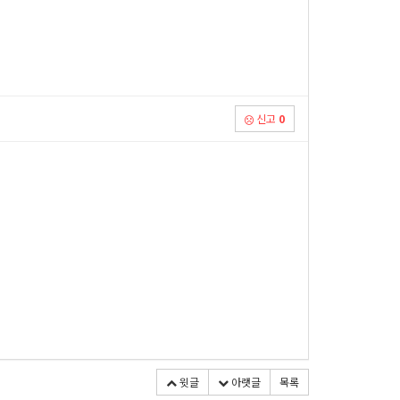
신고
0
윗글
아랫글
목록