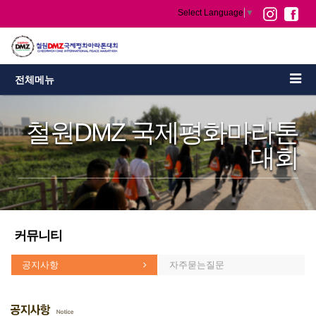
Select Language
▼
전체메뉴
철원DMZ 국제평화마라톤
대회
커뮤니티
공지사항
자주묻는질문