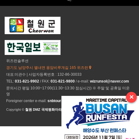
위즈런솔루션
경기도 남양주시 별내면 용암비루개길 165 위즈런
대표:이관수 | 사업자등록번호 : 132-86-30033
TEL:
031-821-9902
/ FAX:
031-821-9800
/ e-mail:
wizrunsol@naver.com
문의시간 평일 10:00~17:00(11:30~13:30 점심시간) ※ 주말 및 공휴일 미운
영
×
Foreigner center e-mail:
snbtour@naver.com
Copyright ©
철원 DMZ 국제평화마라톤
All Rights Reseved.