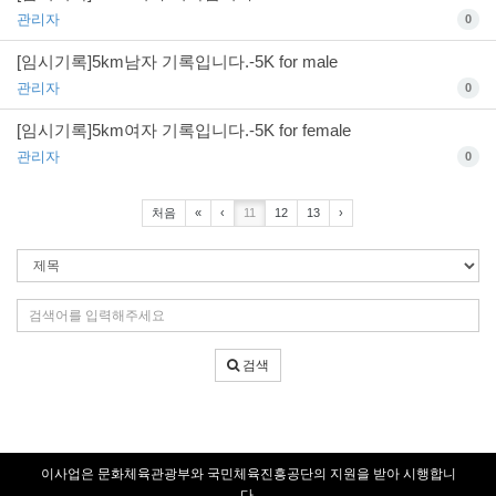
관리자
0
[임시기록]5km남자 기록입니다.-5K for male
관리자
0
[임시기록]5km여자 기록입니다.-5K for female
관리자
0
처음
«
‹
11
12
13
›
검
색
조
검
건
색
어
검색
입
력
이사업은 문화체육관광부와 국민체육진흥공단의 지원을 받아 시행합니
다.