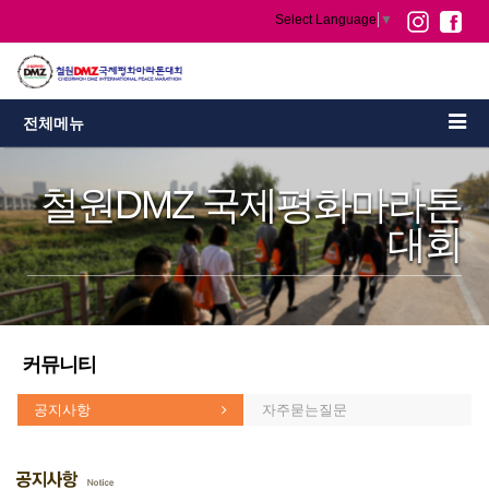
Select Language
▼
전체메뉴
철원DMZ 국제평화마라톤
대회
커뮤니티
공지사항
자주묻는질문