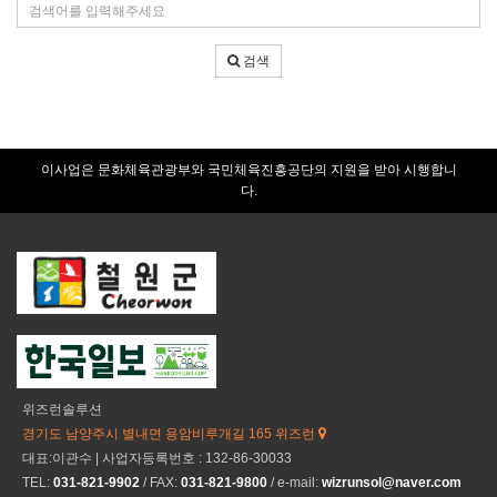
검
건
색
어
검색
입
력
이사업은 문화체육관광부와 국민체육진흥공단의 지원을 받아 시행합니
다.
위즈런솔루션
경기도 남양주시 별내면 용암비루개길 165 위즈런
대표:이관수 | 사업자등록번호 : 132-86-30033
TEL:
031-821-9902
/ FAX:
031-821-9800
/ e-mail:
wizrunsol@naver.com