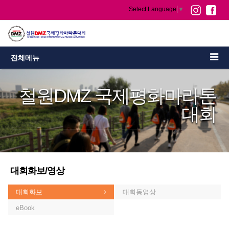
Select Language
▼
전체메뉴
철원DMZ 국제평화마라톤
대회
대회화보/영상
대회화보
대회동영상
eBook