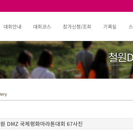
대회안내
대회코스
참가신청/조회
기록실
스
철원D
 철원 DMZ 국제평화마라톤대회 67사진