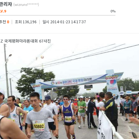
관리자
(wizruns*******)
LV.9
0%
추천
0
|
조회 136,196
|
일시 2014-01-23 14:17:37
DMZ 국제평화마라톤대회 67사진