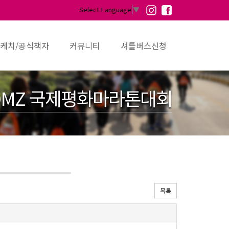
Select Language
▼
케치/공식책자
커뮤니티
셔틀버스신청
MZ 국제평화마라톤대회
목록