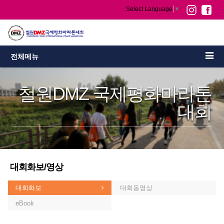
Select Language
▼
전체메뉴
철원DMZ 국제평화마라톤
대회
대회화보/영상
대회화보
대회동영상
eBook