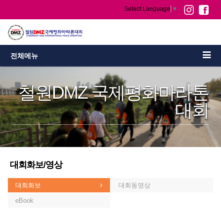
Select Language
▼
전체메뉴
철원DMZ 국제평화마라톤
대회
대회화보/영상
대회화보
대회동영상
eBook