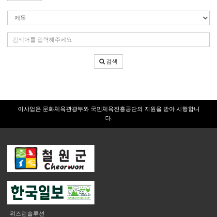
검
색
조
검
건
색
어
검색
입
력
이사업은 문화체육관광부와 국민체육진흥공단의 지원을 받아 시행합니
다.
위즈런솔루션