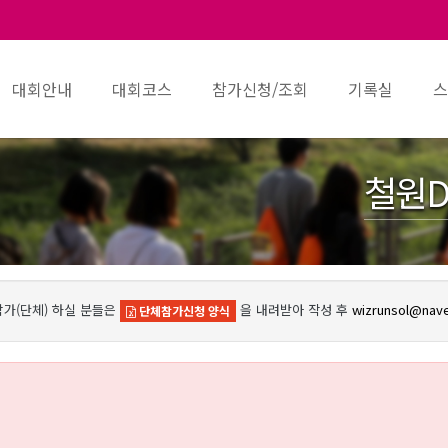
대회안내
대회코스
참가신청/조회
기록실
스
철원D
참가(단체) 하실 분들은
을 내려받아 작성 후
wizrunsol@nav
단체참가신청 양식