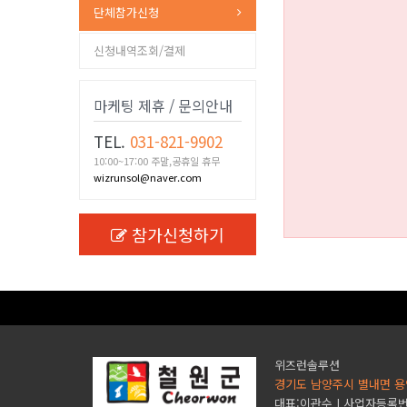
단체참가신청
신청내역조회/결제
마케팅 제휴 / 문의안내
TEL.
031-821-9902
10:00~17:00 주말,공휴일 휴무
wizrunsol@naver.com
참가신청하기
위즈런솔루션
경기도 남양주시 별내면 용
대표:이관수 | 사업자등록번호 