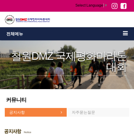
Select Language
▼
전체메뉴
철원DMZ 국제평화마라톤
대회
커뮤니티
공지사항
자주묻는질문