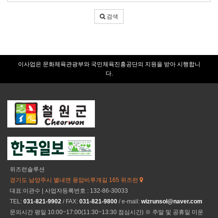
색
어
검색
입
력
이사업은 문화체육관광부와 국민체육진흥공단의 지원을 받아 시행합니
다.
위즈런솔루션
경기도 남양주시 별내면 용암비루개길 165 위즈런
대표:이관수 | 사업자등록번호 : 132-86-30033
TEL:
031-821-9902
/ FAX:
031-821-9800
/ e-mail:
wizrunsol@naver.com
문의시간 평일 10:00~17:00(11:30~13:30 점심시간) ※ 주말 및 공휴일 미운