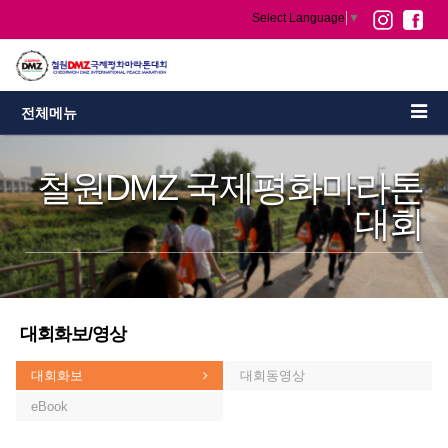
Select Language
▼
전체메뉴
철원DMZ 국제평화마라톤
대회
대회화보/영상
대회화보
대회동영상
eBook