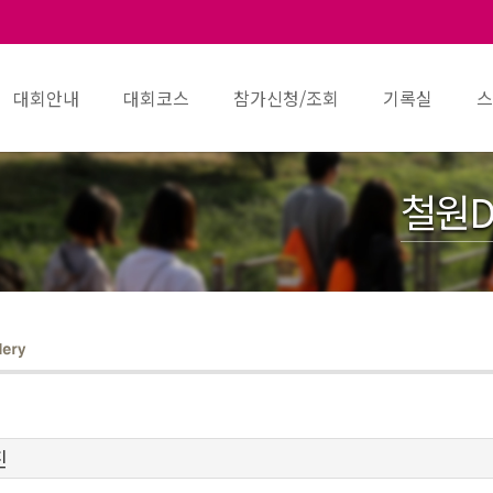
대회안내
대회코스
참가신청/조회
기록실
스
철원D
진