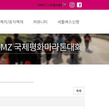
Select Language
▼
케치/공식책자
커뮤니티
셔틀버스신청
MZ 국제평화마라톤대회
목록