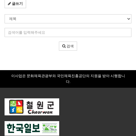
글쓰기
검
색
조
검
건
색
어
검색
입
력
이사업은 문화체육관광부와 국민체육진흥공단의 지원을 받아 시행합니
다.