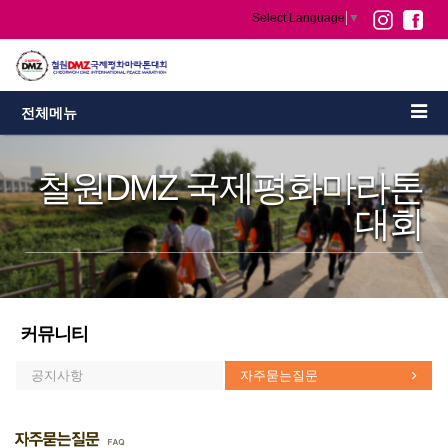
Select Language
▼
전체메뉴
철원DMZ 국제평화마라톤
대회
커뮤니티
공지사항
자주묻는질문