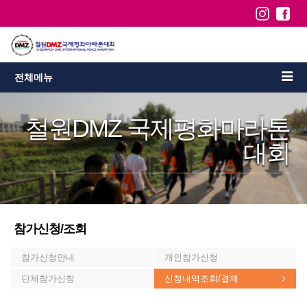
전체메뉴
철원DMZ 국제평화마라톤
대회
참가신청/조회
참가신청안내
개인참가신청
단체참가신청
신청내역조회/결제