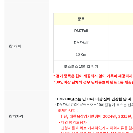
종목
DMZFull
DMZHalf
참 가 비
10 Km
코스모스 10리길 걷기
* 걷기 종목은 칩이 제공되지 않아 기록이 제공되
* 30인이상 단체의 경우 단체동호회 텐트 1동 제공
ㆍ
DMZ
Full코스
는
만 18세 이상 신체 건강한 남/녀
ㆍDMZHalf/10Km/
코스모스10리길
걷기
코스는 신체
※제한사항 :
( 단, 대한육상경기연맹에 2024년, 2025년
참가자격
-
- 타인 명의도용자
- 신청서를 허위로 기재하였거나 허위서류를 첨