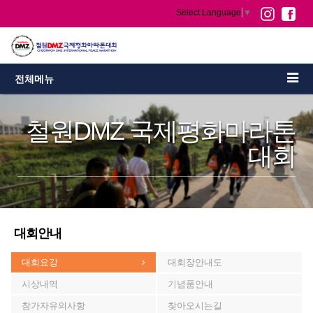
Select Language
▼
전체메뉴
철원DMZ 국제평화마라톤
대회
대회안내
대회요강
대회장안내도
시상내역
기념품안내
참가자유의사항
찾아오시는길