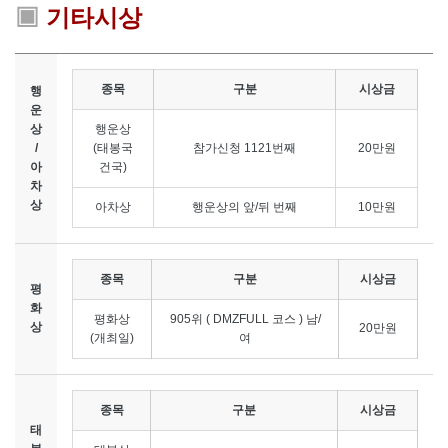
▣
기타시상
종목
구분
시상금
행
운
상
행운상
/
(태봉국
참가신청 1121번째
20만원
아
건국)
차
상
아차상
행운상의 앞/뒤 번째
10만원
종목
구분
시상금
평
화
평화상
905위 ( DMZFULL 코스 ) 남/
상
20만원
(개최일)
여
종목
구분
시상금
태