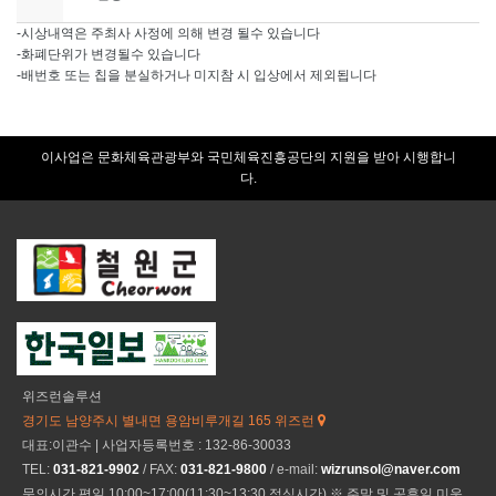
-시상내역은 주최사 사정에 의해 변경 될수 있습니다
-화폐단위가 변경될수 있습니다
-배번호 또는 칩을 분실하거나 미지참 시 입상에서 제외됩니다
이사업은 문화체육관광부와 국민체육진흥공단의 지원을 받아 시행합니
다.
위즈런솔루션
경기도 남양주시 별내면 용암비루개길 165 위즈런
대표:이관수 | 사업자등록번호 : 132-86-30033
TEL:
031-821-9902
/ FAX:
031-821-9800
/ e-mail:
wizrunsol@naver.com
문의시간 평일 10:00~17:00(11:30~13:30 점심시간) ※ 주말 및 공휴일 미운