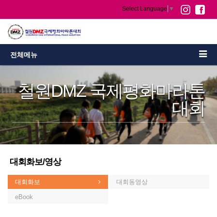
Select Language
▼
전체메뉴
철원DMZ 국제평화마라톤
대회
대회화보/영상
대회화보
대회동영상
eBook