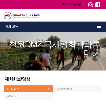
Select Language
▼
전체메뉴
철원DMZ 국제평화마라톤
대회
대회화보/영상
대회화보
대회동영상
eBook