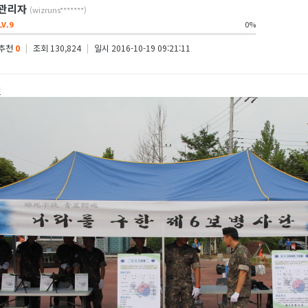
관리자
(wizruns*******)
LV.9
0%
추천
0
|
조회 130,824
|
일시 2016-10-19 09:21:11
진