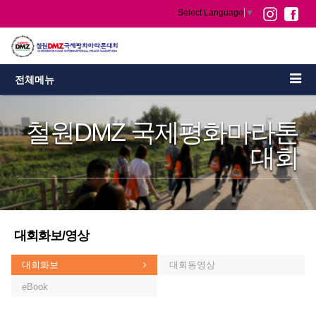
Select Language
▼
전체메뉴
철원DMZ 국제평화마라톤
대회
대회화보/영상
대회화보
대회동영상
eBook