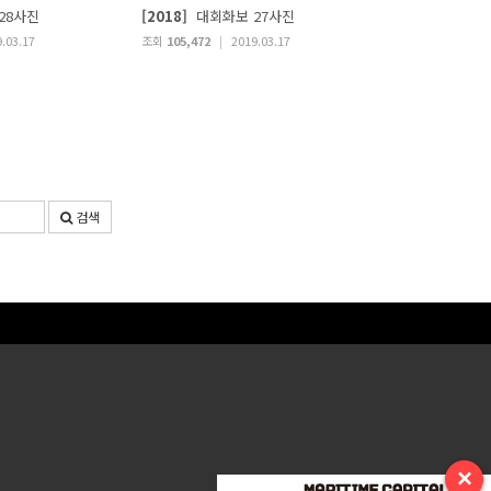
28사진
[2018]
대회화보 27사진
.03.17
조회
105,472
|
2019.03.17
검색
×