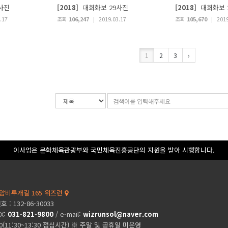
사진
[2018]
대회화보 29사진
[2018]
대회화보 
.17
조회
106,247
|
2019.03.17
조회
105,670
|
2019
1
2
3
›
검
검
색
색
조
어
건
입
력
이사업은 문화체육관광부와 국민체육진흥공단의 지원을 받아 시행합니다.
암비루개길 165 위즈런
: 132-86-30033
AX:
031-821-9800
/ e-mail:
wizrunsol@naver.com
00(11:30~13:30 점심시간) ※ 주말 및 공휴일 미운영