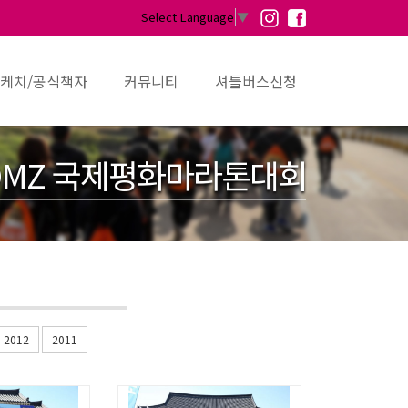
Select Language
▼
케치/공식책자
커뮤니티
셔틀버스신청
MZ 국제평화마라톤대회
2012
2011