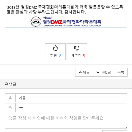
추천
0
비추천
0
윗글
아랫글
목록
댓글