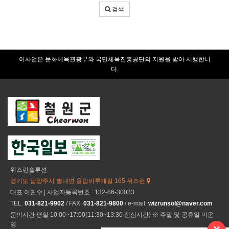
어
검색
입
력
이사업은 문화체육관광부와 국민체육진흥공단의 지원을 받아 시행합니
다.
위즈런솔루션
경기도 남양주시 별내면 용암비루개길 165 위즈런
대표:이관수 | 사업자등록번호 : 132-86-30033
TEL:
031-821-9902
/ FAX:
031-821-9800
/ e-mail:
wizrunsol@naver.com
문의시간 평일 10:00~17:00(11:30~13:30 점심시간) ※ 주말 및 공휴일 미운
영