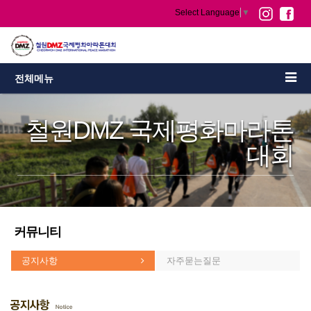
Select Language
▼
전체메뉴
철원DMZ 국제평화마라톤
대회
커뮤니티
공지사항
자주묻는질문