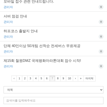
모바일 접수 관련 안내드립니다.
관리자
0
서버 점검 안내
관리자
0
하프코스 출발지 안내
관리자
0
단체 40인이상 50개팀 선착순 전세버스 무료제공
관리자
0
제15회 철원DMZ 국제평화마라톤대회 접수 시작!
관리자
0
‹
1
2
3
4
5
6
7
8
9
10
›
»
마지막
검
색
조
검
건
색