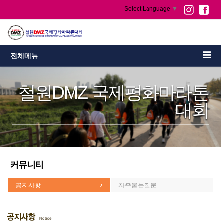
Select Language
▼
전체메뉴
철원DMZ 국제평화마라톤
대회
커뮤니티
공지사항
자주묻는질문