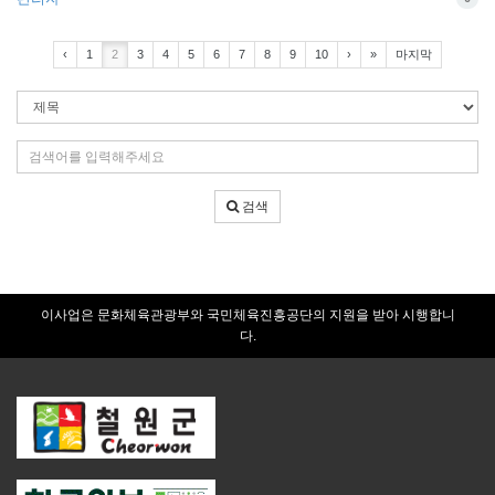
‹
1
2
3
4
5
6
7
8
9
10
›
»
마지막
검
색
조
검
건
색
어
검색
입
력
이사업은 문화체육관광부와 국민체육진흥공단의 지원을 받아 시행합니
다.