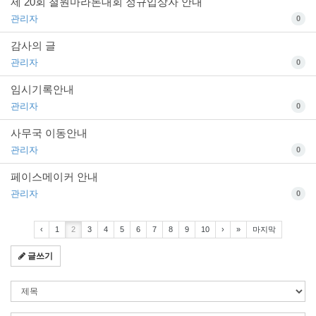
제 20회 철원마라톤대회 정규입상자 안내
관리자
0
감사의 글
관리자
0
임시기록안내
관리자
0
사무국 이동안내
관리자
0
페이스메이커 안내
관리자
0
‹
1
2
3
4
5
6
7
8
9
10
›
»
마지막
글쓰기
검
색
조