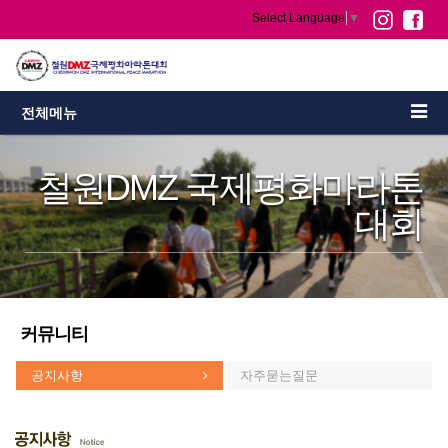
Select Language
▼
전체메뉴
철원DMZ 국제평화마라톤
대회
커뮤니티
공지사항
자주묻는질문