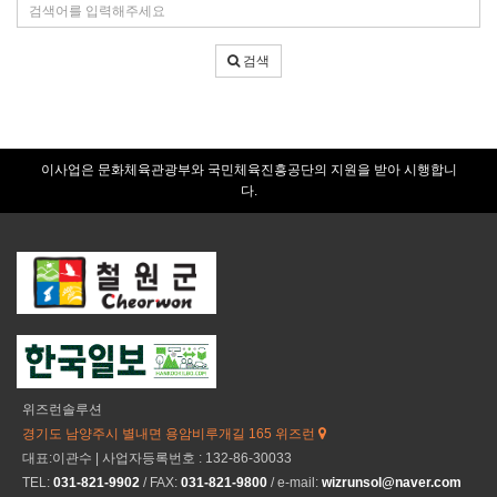
검
건
색
어
검색
입
력
이사업은 문화체육관광부와 국민체육진흥공단의 지원을 받아 시행합니
다.
위즈런솔루션
경기도 남양주시 별내면 용암비루개길 165 위즈런
대표:이관수 | 사업자등록번호 : 132-86-30033
TEL:
031-821-9902
/ FAX:
031-821-9800
/ e-mail:
wizrunsol@naver.com