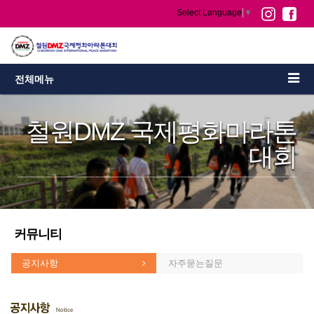
Select Language
▼
전체메뉴
철원DMZ 국제평화마라톤
대회
커뮤니티
공지사항
자주묻는질문