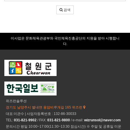
색
어
검색
입
력
이사업은 문화체육관광부와 국민체육진흥공단의 지원을 받아 시행합니
다.
위즈런솔루션
경기도 남양주시 별내면 용암비루개길 165 위즈런
대표:이관수 | 사업자등록번호 : 132-86-30033
TEL:
031-821-9902
/ FAX:
031-821-9800
/ e-mail:
wizrunsol@naver.com
문의시간 평일 10:00~17:00(11:30~13:30 점심시간) ※ 주말 및 공휴일 미운