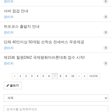
관리자
0
서버 점검 안내
관리자
0
하프코스 출발지 안내
관리자
0
단체 40인이상 50개팀 선착순 전세버스 무료제공
관리자
0
제15회 철원DMZ 국제평화마라톤대회 접수 시작!
관리자
0
‹
1
2
3
4
5
6
7
8
9
10
›
»
마지막
글쓰기
검
색
조
검
건