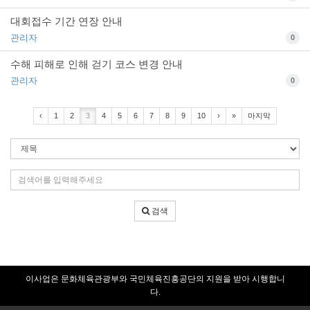
대회접수 기간 연장 안내
관리자
0
수해 피해로 인해 걷기 코스 변경 안내
관리자
0
‹
1
2
3
4
5
6
7
8
9
10
›
»
마지막
검
색
조
검
건
색
어
검색
입
력
이사업은 문화체육관광부와 국민체육진흥공단의 지원을 받아 시행합니
다.