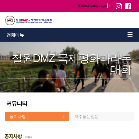
Select Language
▼
전체메뉴
철원DMZ 국제평화마라톤
대회
커뮤니티
공지사항
자주묻는질문